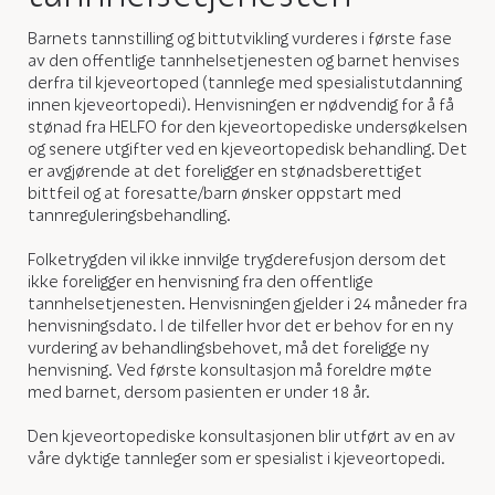
Barnets tannstilling og bittutvikling vurderes i første fase
av den offentlige tannhelsetjenesten og barnet henvises
derfra til kjeveortoped (tannlege med spesialistutdanning
innen kjeveortopedi). Henvisningen er nødvendig for å få
stønad fra HELFO for den kjeveortopediske undersøkelsen
og senere utgifter ved en kjeveortopedisk behandling. Det
er avgjørende at det foreligger en stønadsberettiget
bittfeil og at foresatte/barn ønsker oppstart med
tannreguleringsbehandling.
Folketrygden vil ikke innvilge trygderefusjon dersom det
ikke foreligger en henvisning fra den offentlige
tannhelsetjenesten. Henvisningen gjelder i 24 måneder fra
henvisningsdato. I de tilfeller hvor det er behov for en ny
vurdering av behandlingsbehovet, må det foreligge ny
henvisning. Ved første konsultasjon må foreldre møte
med barnet, dersom pasienten er under 18 år.
Den kjeveortopediske konsultasjonen blir utført av en av
våre dyktige tannleger som er spesialist i kjeveortopedi.