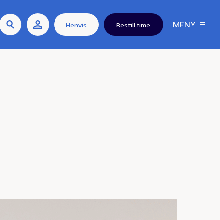
MENY
Henvis
Bestill time