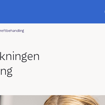
kreftbehandling
rkningen
ing