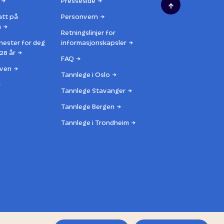
Presseside
↑
att på
Personvern
n
Retningslinjer for
nester for deg
informasjonskapsler
28 år
FAQ
ven
Tannlege i Oslo
Tannlege Stavanger
Tannlege Bergen
Tannlege i Trondheim