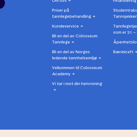
Om oss
Finansiering
Priser på
Studentrab
tannlegebehandling
Tannsjekke
Kundeservice
Tannlegetje
som er 21 – 
Bli en del av Colosseum
Tannlege
Åpenhetslo
Bli en del av Norges
Bærekraft
ledende tannhelsemiljø
Velkommen til Colosseum
Academy
Vi tar i mot din henvisning