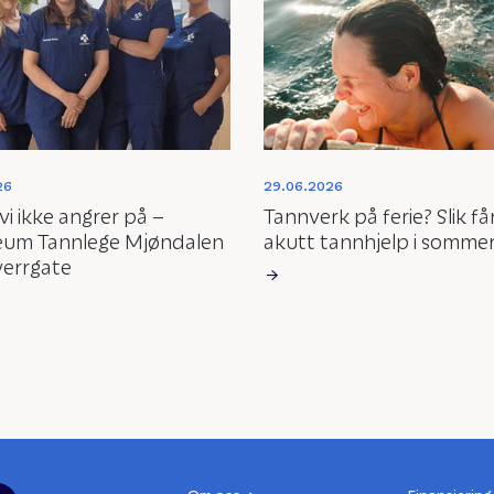
26
29.06.2026
 vi ikke angrer på –
Tannverk på ferie? Slik få
eum Tannlege Mjøndalen
akutt tannhjelp i sommer
verrgate