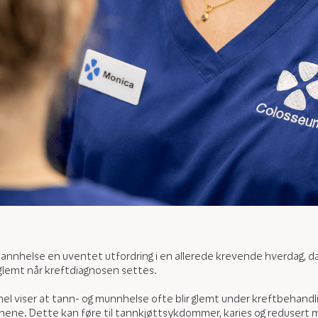
r tannhelse en uventet utfordring i en allerede krevende hverdag,
e glemt når kreftdiagnosen settes.
l viser at tann- og munnhelse ofte blir glemt under kreftbehandlin
innene. Dette kan føre til tannkjøttsykdommer, karies og redusert m