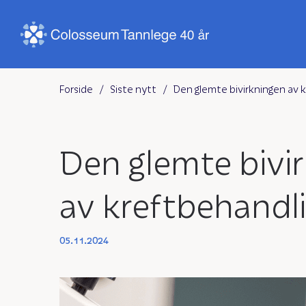
Forside
/
Siste nytt
/
Den glemte bivirkningen av 
Den glemte bivi
av kreftbehandl
05.11.2024