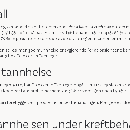
ll
og samarbeid blant helsepersonell for å ivareta kreftpasienters 
lging ligger ofte på pasienten selv. Før behandlingen oppga 83 % 
ele 74 % av pasientene som opplevde bivirkninger i munnen om munn
osen stilles, men god munnhelse er avgjørende for at pasientene kan
varlig hos Colosseum Tannlege.
 tannhelse
jon og støtte, har Colosseum Tannlege inngått et strategisk samar
 risikoen for tannproblemer som kan gjøre hverdagen enda tyngre.
 kan forebygge tannproblemer under behandlingen. Mange vet ikke a
tannhelsen under kreftbeh