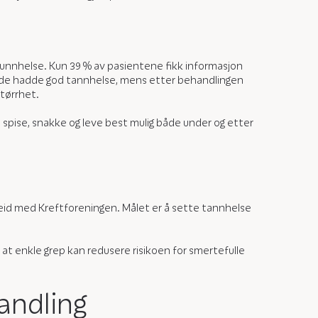
munnhelse. Kun 39 % av pasientene fikk informasjon
at de hadde god tannhelse, mens etter behandlingen
tørrhet.
 spise, snakke og leve best mulig både under og etter
beid med Kreftforeningen. Målet er å sette tannhelse
t enkle grep kan redusere risikoen for smertefulle
andling