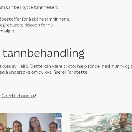
 som kan beskytte tannhelsen:
pestoffer for å skåne slimhinnene.
og redusere risikoen for hull.
emaljen.
l tannbehandling
ekkes av Helfo. Dette kan være til stor hjelp for de med munn- o
d å undersøke om du kvalifiserer for støtte.
og kreftbehandling