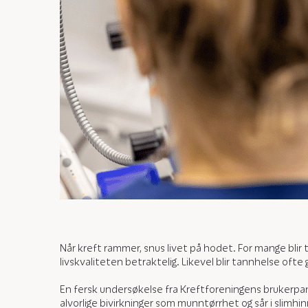
Når kreft rammer, snus livet på hodet. For mange bli
livskvaliteten betraktelig. Likevel blir tannhelse oft
En fersk undersøkelse fra Kreftforeningens brukerpane
alvorlige bivirkninger som munntørrhet og sår i slimh