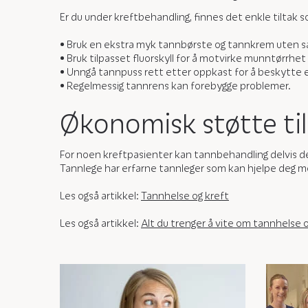
Er du under kreftbehandling, finnes det enkle tiltak
• Bruk en ekstra myk tannbørste og tannkrem uten så
• Bruk tilpasset fluorskyll for å motvirke munntørrhet 
• Unngå tannpuss rett etter oppkast for å beskytte 
• Regelmessig tannrens kan forebygge problemer.
Økonomisk støtte ti
For noen kreftpasienter kan tannbehandling delvis d
Tannlege har erfarne tannleger som kan hjelpe deg me
Les også artikkel:
Tannhelse og kreft
Les også artikkel:
Alt du trenger å vite om tannhelse 