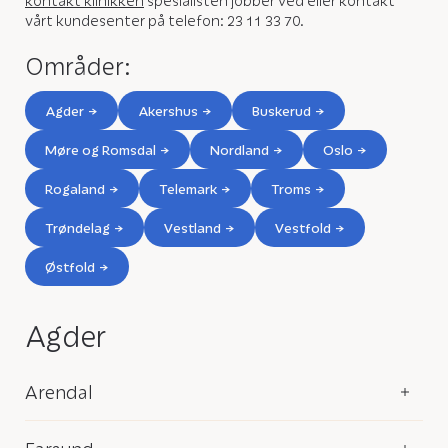
kontakt klinikken
spesialisten jobber ved eller kontakt
vårt kundesenter på telefon: 23 11 33 70.
Områder:
Agder
Akershus
Buskerud
Møre og Romsdal
Nordland
Oslo
Rogaland
Telemark
Troms
Trøndelag
Vestland
Vestfold
Østfold
Agder
Arendal