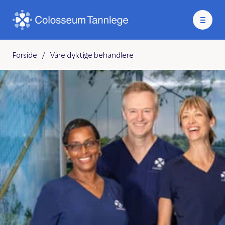
Forside
/
Våre dyktige behandlere