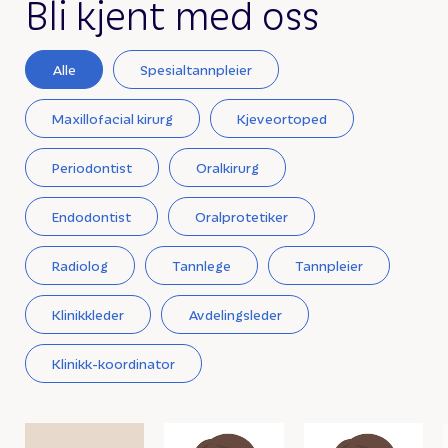
Bli kjent med oss
Alle
Spesialtannpleier
Maxillofacial kirurg
Kjeveortoped
Periodontist
Oralkirurg
Endodontist
Oralprotetiker
Radiolog
Tannlege
Tannpleier
Klinikkleder
Avdelingsleder
Klinikk-koordinator