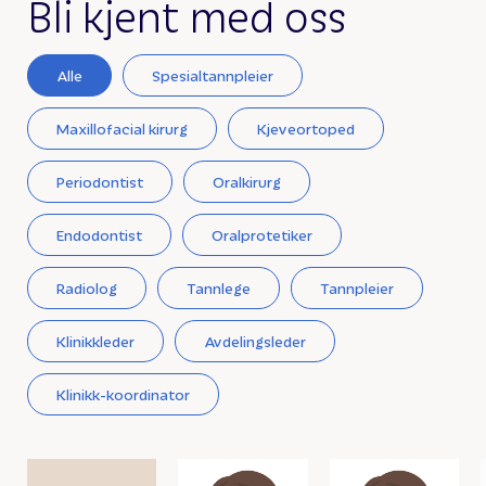
Bli kjent med oss
Alle
Spesialtannpleier
Maxillofacial kirurg
Kjeveortoped
Periodontist
Oralkirurg
Endodontist
Oralprotetiker
Radiolog
Tannlege
Tannpleier
Klinikkleder
Avdelingsleder
Klinikk-koordinator