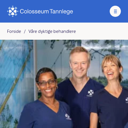
Forside
/
Våre dyktige behandlere