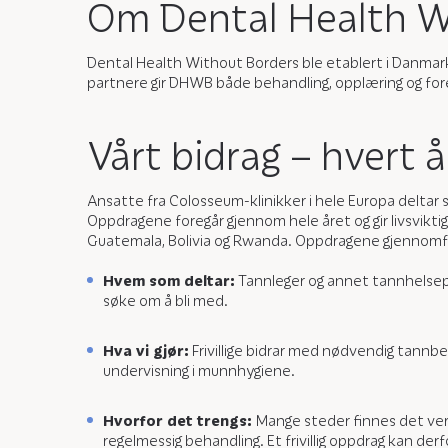
Om Dental Health W
Dental Health Without Borders ble etablert i Danmark,
partnere gir DHWB både behandling, opplæring og foreb
Vårt bidrag – hvert å
Ansatte fra Colosseum-klinikker i hele Europa deltar s
Oppdragene foregår gjennom hele året og gir livsvikti
Guatemala, Bolivia og Rwanda. Oppdragene gjennomfø
Hvem som deltar:
Tannleger og annet tannhelsep
søke om å bli med.
Hva vi gjør:
Frivillige bidrar med nødvendig tannbe
undervisning i munnhygiene.
Hvorfor det trengs:
Mange steder finnes det verk
regelmessig behandling. Et frivillig oppdrag kan der