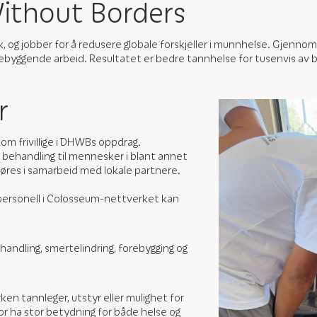
ithout Borders
 og jobber for å redusere globale forskjeller i munnhelse. Gjennom
yggende arbeid. Resultatet er bedre tannhelse for tusenvis av barn
r
om frivillige i DHWBs oppdrag.
g behandling til mennesker i blant annet
res i samarbeid med lokale partnere.
ersonell i Colosseum-nettverket kan
handling, smertelindring, forebygging og
en tannleger, utstyr eller mulighet for
for ha stor betydning for både helse og