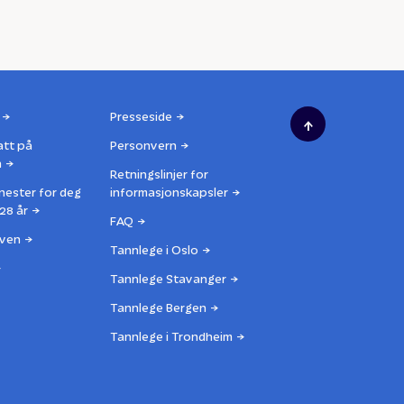
Presseside
↑
att på
Personvern
n
Retningslinjer for
nester for deg
informasjonskapsler
28 år
FAQ
ven
Tannlege i Oslo
Tannlege Stavanger
Tannlege Bergen
Tannlege i Trondheim