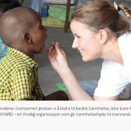
ne i konsernet ønsker vi å bidra til bedre tannhelse, ikke bare 
WB) – en frivillig organisasjon som gir tannhelsehjelp til mennes