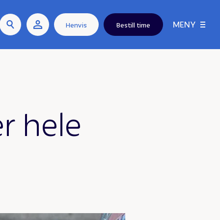
MENY
Henvis
Bestill time
r hele