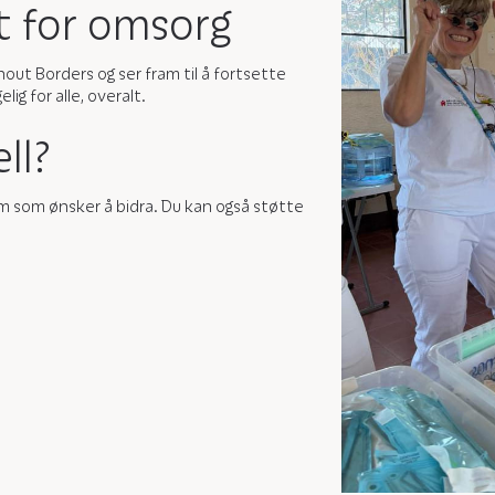
t for omsorg
out Borders og ser fram til å fortsette
lig for alle, overalt.
ll?
m som ønsker å bidra. Du kan også støtte