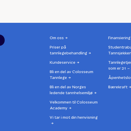
Om oss
Finansiering
Priser på
Studentrab
tannlegebehandling
Tannsjekke
Kundeservice
Tannlegetje
som er 21 – 
Bli en del av Colosseum
Tannlege
Åpenhetslo
Bli en del av Norges
Bærekraft
ledende tannhelsemiljø
Velkommen til Colosseum
Academy
Vi tar i mot din henvisning