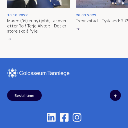
10.10.2022
26.09.2022
Maren (31) er ny i jobb, tar over
Fredrikstad – Tyskland: 2-0
etter Rolf Terje Alvær: – Det er
store sko å fylle
↑
Bestill time