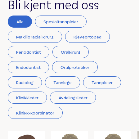
Bli kjent med oss
Alle
Spesialtannpleier
Maxillofacial kirurg
Kjeveortoped
Periodontist
Oralkirurg
Endodontist
Oralprotetiker
Radiolog
Tannlege
Tannpleier
Klinikkleder
Avdelingsleder
Klinikk-koordinator