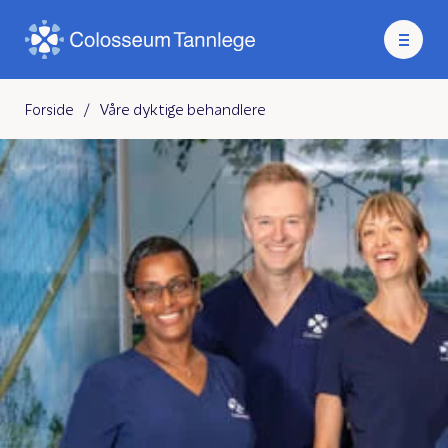
Forside
/
Våre dyktige behandlere