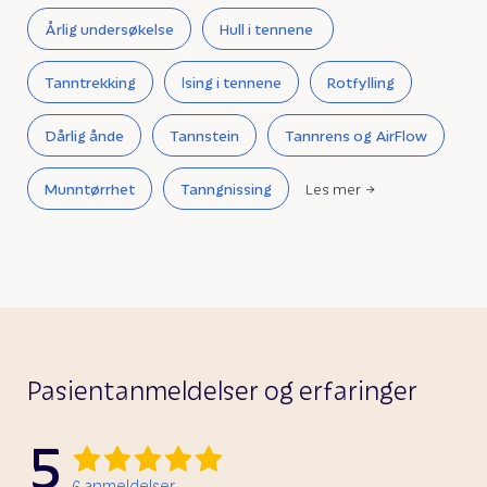
Årlig undersøkelse
Hull i tennene
Tanntrekking
Ising i tennene
Rotfylling
Dårlig ånde
Tannstein
Tannrens og AirFlow
Munntørrhet
Tanngnissing
Les mer
Pasientanmeldelser og erfaringer
5
6
anmeldelser