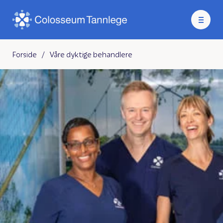
Forside
/
Våre dyktige behandlere