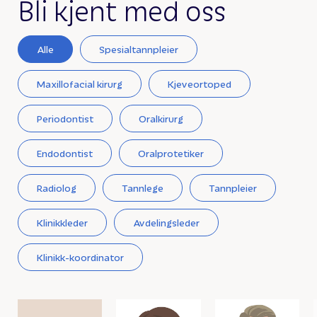
Bli kjent med oss
Alle
Spesialtannpleier
Maxillofacial kirurg
Kjeveortoped
Periodontist
Oralkirurg
Endodontist
Oralprotetiker
Radiolog
Tannlege
Tannpleier
Klinikkleder
Avdelingsleder
Klinikk-koordinator