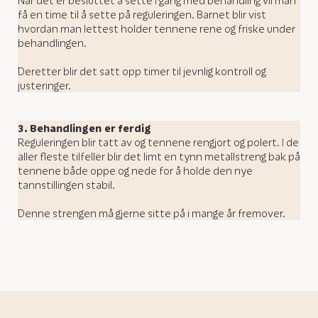
Når det er besluttet å sette i gang med behandling vil man
få en time til å sette på reguleringen. Barnet blir vist
hvordan man lettest holder tennene rene og friske under
behandlingen.
Deretter blir det satt opp timer til jevnlig kontroll og
justeringer.
3.
Behandlingen er ferdig
Reguleringen blir tatt av og tennene rengjort og polert. I de
aller fleste tilfeller blir det limt en tynn metallstreng bak på
tennene både oppe og nede for å holde den nye
tannstillingen stabil.
Denne strengen må gjerne sitte på i mange år fremover.
Popular Treatments