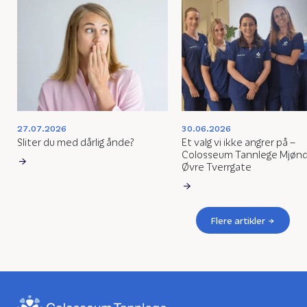
27.07.2026
30.06.2026
Sliter du med dårlig ånde?
Et valg vi ikke angrer på –
Colosseum Tannlege Mjøn
Øvre Tverrgate
Flere artikler