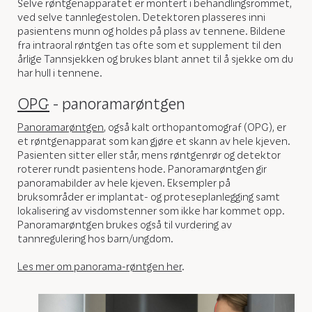
Selve røntgenapparatet er montert i behandlingsrommet,
ved selve tannlegestolen. Detektoren plasseres inni
pasientens munn og holdes på plass av tennene. Bildene
fra intraoral røntgen tas ofte som et supplement til den
årlige Tannsjekken og brukes blant annet til å sjekke om du
har hull i tennene.
OPG
- panoramarøntgen
Panoramarøntgen
, også kalt orthopantomograf (OPG), er
et røntgenapparat som kan gjøre et skann av hele kjeven.
Pasienten sitter eller står, mens røntgenrør og detektor
roterer rundt pasientens hode. Panoramarøntgen gir
panoramabilder av hele kjeven. Eksempler på
bruksområder er implantat- og proteseplanlegging samt
lokalisering av visdomstenner som ikke har kommet opp.
Panoramarøntgen brukes også til vurdering av
tannregulering hos barn/ungdom.
Les mer om panorama-røntgen her
.