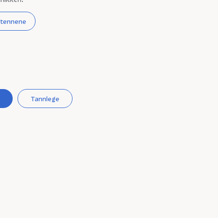
i tennene
Tannlege