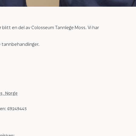
 blitt en del av Colosseum Tannlege Moss. Vi har
.
te tannbehandlinger.
s, Norge
sen: 69249445
inikken: