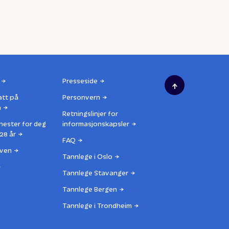
Presseside
↑
att på
Personvern
n
Retningslinjer for
nester for deg
informasjonskapsler
28 år
FAQ
ven
Tannlege i Oslo
Tannlege Stavanger
Tannlege Bergen
Tannlege i Trondheim