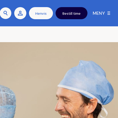
MENY
Henvis
Bestill time