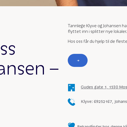
Tannlege Klyve og Johansen har
flyttet inn i splitter nye lokaler
ss
Hos oss får du hjelp til de fles
ansen –
Gudes gate 1, 1530 Mos
Klyve: 69252167, Johan
Behandlinger hos denne kl