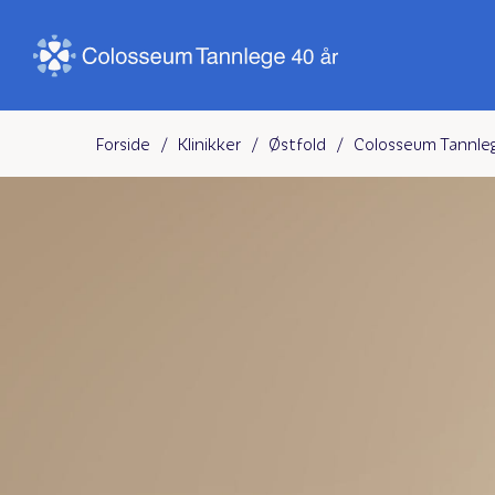
Forside
/
Klinikker
/
Østfold
/
Colosseum Tannleg