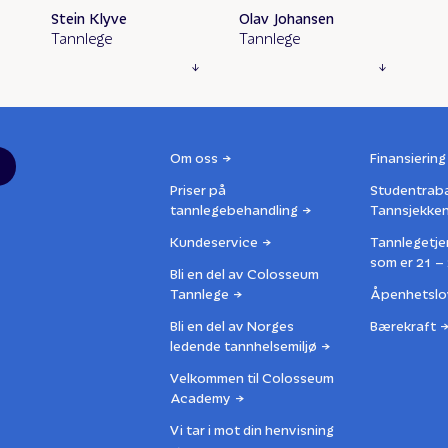
Stein Klyve
Olav Johansen
Tannlege
Tannlege
Om oss
Finansiering
Priser på
Studentrab
tannlegebehandling
Tannsjekke
Kundeservice
Tannlegetje
som er 21 – 
Bli en del av Colosseum
Tannlege
Åpenhetslo
Bli en del av Norges
Bærekraft
ledende tannhelsemiljø
Velkommen til Colosseum
Academy
Vi tar i mot din henvisning