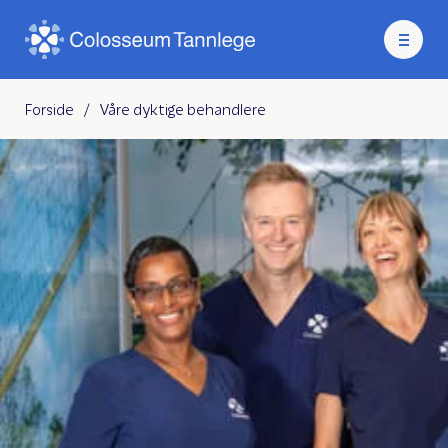
Forside
/
Våre dyktige behandlere