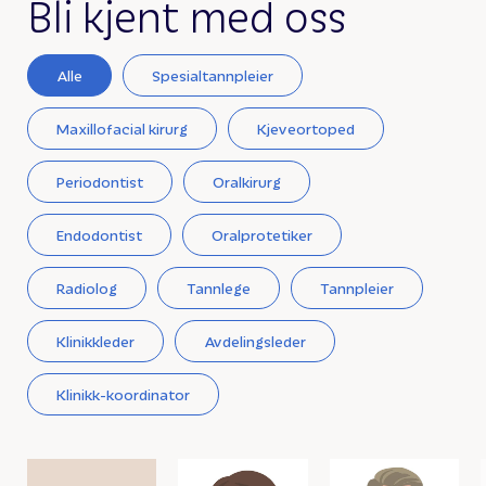
Bli kjent med oss
Alle
Spesialtannpleier
Maxillofacial kirurg
Kjeveortoped
Periodontist
Oralkirurg
Endodontist
Oralprotetiker
Radiolog
Tannlege
Tannpleier
Klinikkleder
Avdelingsleder
Klinikk-koordinator