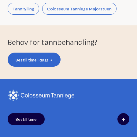
Tannfylling
Colosseum Tannlege Majorstuen
Behov for tannbehandling?
Bestill time i dag!
↑
Bestill time