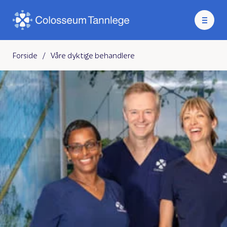
Forside
/
Våre dyktige behandlere