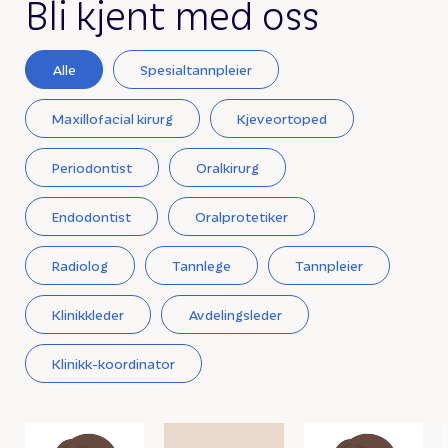
Bli kjent med oss
Alle
Spesialtannpleier
Maxillofacial kirurg
Kjeveortoped
Periodontist
Oralkirurg
Endodontist
Oralprotetiker
Radiolog
Tannlege
Tannpleier
Klinikkleder
Avdelingsleder
Klinikk-koordinator