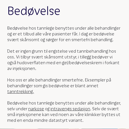
Bedøvelse
Bedøvelse hos tannlege benyttes under alle behandlinger
og er et tilbud alle våre pasienter får. I dag er bedøvelse
svært skånsomt og sørger for en smertefri behandling.
Det er ingen grunn til engstelse ved tannbehandling hos
oss. Vi tilbyr svært skånsomt utstyr, i tillegg bedøver vi
også hudoverflaten med en gel/bedøvelseskrem i forkant
av injeksjonen.
Hos oss er alle behandlinger smertefrie. Eksempler på
behandlinger som gis bedøvelse er blant annet
tanntrekking.
Bedøvelse hos tannlege benyttes under alle behandlinger,
selv under
narkose
og
intravenøs sedasjon
. Selv de svært
små injeksjonene kan ved noen av våre klinikker byttes ut
med en enda mindre datastyrt variant.