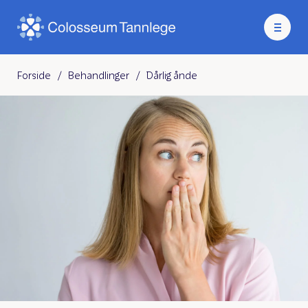
Forside
/
Behandlinger
/
Dårlig ånde