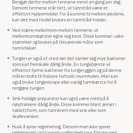
Rengjør derfor mellom tennene minst en gang per dag.
Dersom tennene står tett, vil tanntråd være et
effektivt hjelpemiddel. For å komme til mellom jekslene,
kan det med fordel brukes en tanntråd-holder.
Ved større mellomrom mellom tennene, vil
mellomromsbørster egne seg best. Disse kommer i ulike
størrelser og brukes på tilsvarende måte som
tannstikker.
Tungen er også et sted der det samler seg mye bakterier
som kan fremkalle dårlig ånde. En tungebørste vil
effektivt fjerne bakterier fra tungeryggen og på denne
måten bidra til friskere forhold i munnhulen. Man kan
også bruke tungeskrape eller vanlig tannbørste for å
rengjøre tungen.
Sink-holdige preparater kan også være med på å
nøytralisere dårlig ånde. Disse kommer blant annet i
tablettform, som tannkrem med sink eller som
skyllevæsker.
Husk å spise regelmessig. Dersom man ikke spiser
regelmessig, vil kroppens celler begynne å bryte ned