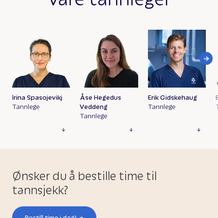
Irina Spasojevikj
Åse Hegedus
Erik Gidskehaug
Tannlege
Veddeng
Tannlege
Tannlege
Ønsker du å bestille time til
tannsjekk?
Bestill time i dag!