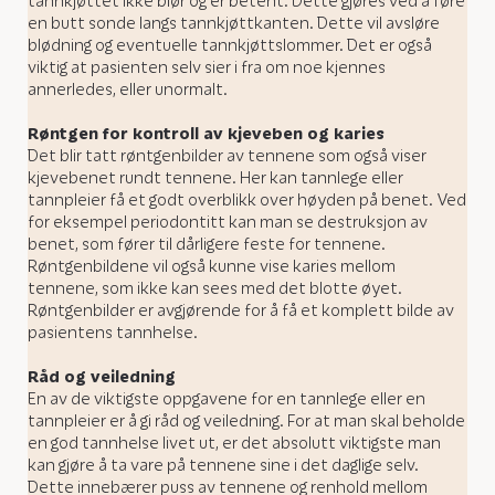
tannkjøttet ikke blør og er betent. Dette gjøres ved å føre
en butt sonde langs tannkjøttkanten. Dette vil avsløre
blødning og eventuelle tannkjøttslommer. Det er også
viktig at pasienten selv sier i fra om noe kjennes
annerledes, eller unormalt.
Røntgen for kontroll av kjeveben og karies
Det blir tatt røntgenbilder av tennene som også viser
kjevebenet rundt tennene. Her kan tannlege eller
tannpleier få et godt overblikk over høyden på benet. Ved
for eksempel periodontitt kan man se destruksjon av
benet, som fører til dårligere feste for tennene.
Røntgenbildene vil også kunne vise karies mellom
tennene, som ikke kan sees med det blotte øyet.
Røntgenbilder er avgjørende for å få et komplett bilde av
pasientens tannhelse.
Råd og veiledning
En av de viktigste oppgavene for en tannlege eller en
tannpleier er å gi råd og veiledning. For at man skal beholde
en god tannhelse livet ut, er det absolutt viktigste man
kan gjøre å ta vare på tennene sine i det daglige selv.
Dette innebærer puss av tennene og renhold mellom