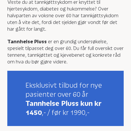
Visste du at tannkjøttsykdom er knyttet til
hjertesykdom, diabetes og hukommelse? Over
halvparten av voksne over 60 har tannkjøttsykdom
uten å vite det, fordi det sjelden gjør vondt før det
har gått for langt.
Tannhelse Pluss
er en grundig undersøkelse,
spesielt tilpasset deg over 60. Du får full oversikt over
tennene, tannkjøttet og kjevebenet og konkrete råd
om hva du bør gjøre videre.
Eksklusivt tilbud for nye
pasienter over 60 år
Tannhelse Pluss kun kr
1450
,- / før kr 1990,-