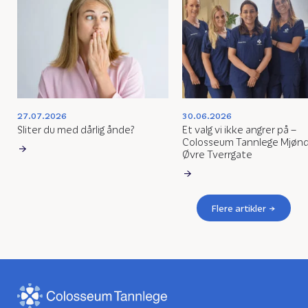
27.07.2026
30.06.2026
Sliter du med dårlig ånde?
Et valg vi ikke angrer på –
Colosseum Tannlege Mjøn
Øvre Tverrgate
Flere artikler