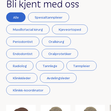
Bli kjent med oss
Alle
Spesialtannpleier
Maxillofacial kirurg
Kjeveortoped
Periodontist
Oralkirurg
Endodontist
Oralprotetiker
Radiolog
Tannlege
Tannpleier
Klinikkleder
Avdelingsleder
Klinikk-koordinator