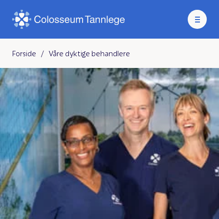
Forside
/
Våre dyktige behandlere