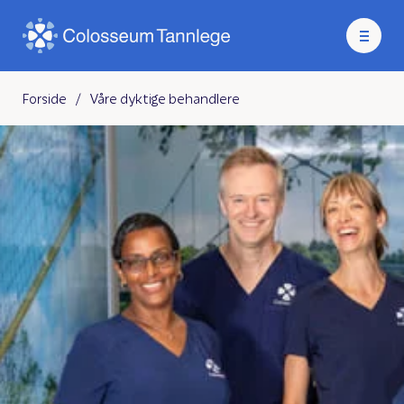
Forside
/
Våre dyktige behandlere