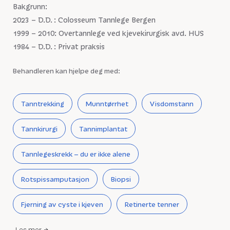
Bakgrunn:
2023 – D.D. : Colosseum Tannlege Bergen
1999 – 2010: Overtannlege ved kjevekirurgisk avd. HUS
1984 – D.D. : Privat praksis
Behandleren kan hjelpe deg med:
Tanntrekking
Munntørrhet
Visdomstann
Tannkirurgi
Tannimplantat
Tannlegeskrekk – du er ikke alene
Rotspissamputasjon
Biopsi
Fjerning av cyste i kjeven
Retinerte tenner
Les mer