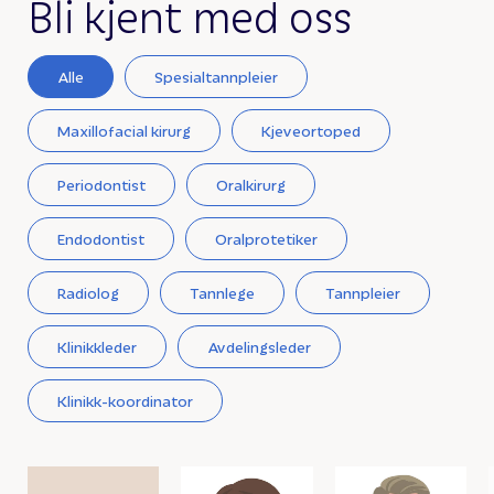
Bli kjent med oss
Alle
Spesialtannpleier
Maxillofacial kirurg
Kjeveortoped
Periodontist
Oralkirurg
Endodontist
Oralprotetiker
Radiolog
Tannlege
Tannpleier
Klinikkleder
Avdelingsleder
Klinikk-koordinator