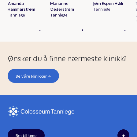
Amanda
Marianne
Jørn Espen Høili
Hammarstrøm
Degerstrøm
Tannlege
Tannlege
Tannlege
Ønsker du å finne nærmeste klinikk?
Se våre klinikker
↑
Bestill time