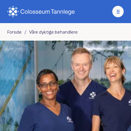
Forside
/
Våre dyktige behandlere