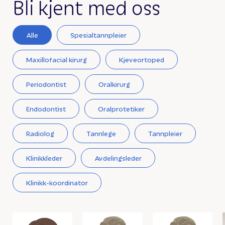
Bli kjent med oss
Alle
Spesialtannpleier
Maxillofacial kirurg
Kjeveortoped
Periodontist
Oralkirurg
Endodontist
Oralprotetiker
Radiolog
Tannlege
Tannpleier
Klinikkleder
Avdelingsleder
Klinikk-koordinator