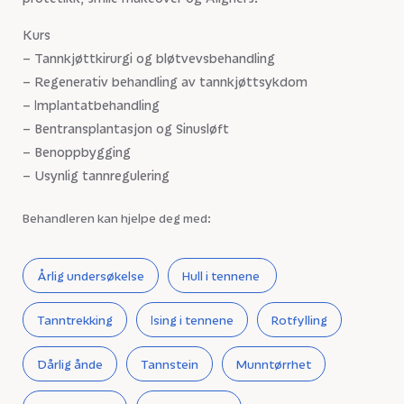
Kurs
– Tannkjøttkirurgi og bløtvevsbehandling
– Regenerativ behandling av tannkjøttsykdom
– Implantatbehandling
– Bentransplantasjon og Sinusløft
– Benoppbygging
– Usynlig tannregulering
Behandleren kan hjelpe deg med:
Årlig undersøkelse
Hull i tennene
Tanntrekking
Ising i tennene
Rotfylling
Dårlig ånde
Tannstein
Munntørrhet