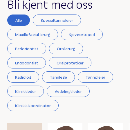
Bli kjent med oss
Alle
Spesialtannpleier
Maxillofacial kirurg
Kjeveortoped
Periodontist
Oralkirurg
Endodontist
Oralprotetiker
Radiolog
Tannlege
Tannpleier
Klinikkleder
Avdelingsleder
Klinikk-koordinator