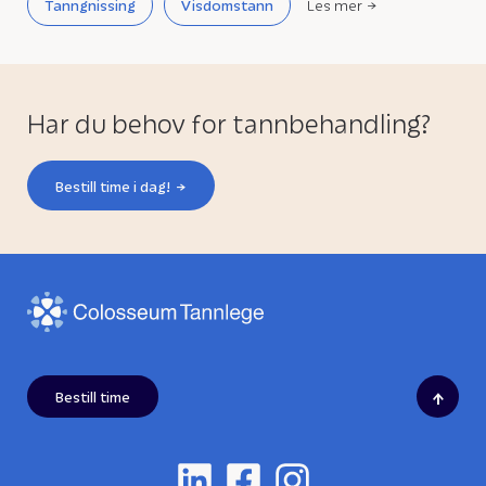
Tanngnissing
Visdomstann
Les mer
Har du behov for tannbehandling?
Bestill time i dag!
↑
Bestill time