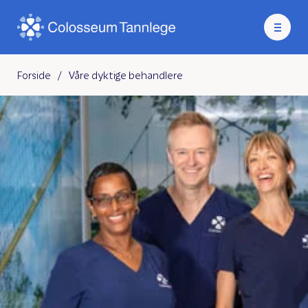
Forside
/
Våre dyktige behandlere