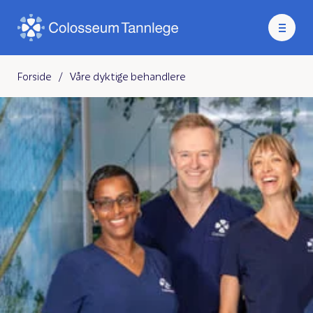
Forside
/
Våre dyktige behandlere