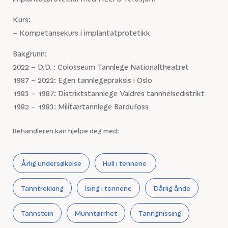
Kurs:
– Kompetansekurs i implantatprotetikk
Bakgrunn:
2022 – D.D. : Colosseum Tannlege Nationaltheatret
1987 – 2022: Egen tannlegepraksis i Oslo
1983 – 1987: Distriktstannlege Valdres tannhelsedistrikt
1982 – 1983: Militærtannlege Bardufoss
Behandleren kan hjelpe deg med:
Årlig undersøkelse
Hull i tennene
Tanntrekking
Ising i tennene
Dårlig ånde
Tannstein
Munntørrhet
Tanngnissing