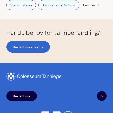
Visdomstann
Tannrens og AirFlow
Les mer
Har du behov for tannbehandling?
Bestill time i dag!
↑
Bestill time