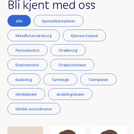
Bli kjent med oss
Alle
Spesialtannpleier
Maxillofacial kirurg
Kjeveortoped
Periodontist
Oralkirurg
Endodontist
Oralprotetiker
Radiolog
Tannlege
Tannpleier
Klinikkleder
Avdelingsleder
Klinikk-koordinator