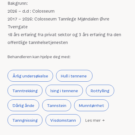
Bakgrunn:
2026 – d.d : Colosseum
2017 – 2026: Colosseum Tannlege Mjøndalen Øvre
Tverrgate
18 års erfaring fra privat sektor og 3 års erfaring fra den
offentlige tannhelsetjenesten
Behandleren kan hjelpe deg med:
Årlig undersøkelse
Hull i tennene
Tanntrekking
Ising i tennene
Rotfylling
Dårlig ånde
Tannstein
Munntørrhet
Tanngnissing
Visdomstann
Les mer