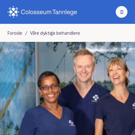
Forside
/
Våre dyktige behandlere