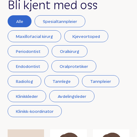
Bli kjent med oss
Alle
Spesialtannpleier
Maxillofacial kirurg
Kjeveortoped
Periodontist
Oralkirurg
Endodontist
Oralprotetiker
Radiolog
Tannlege
Tannpleier
Klinikkleder
Avdelingsleder
Klinikk-koordinator