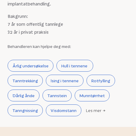
implantatbehandling.
Bakgrunn:
7 år som offentlig tannlege
32 år i privat praksis
Behandleren kan hjelpe deg med:
Årlig undersøkelse
Hull i tennene
Tanntrekking
Ising i tennene
Rotfylling
Dårlig ånde
Tannstein
Munntørrhet
Tanngnissing
Visdomstann
Les mer