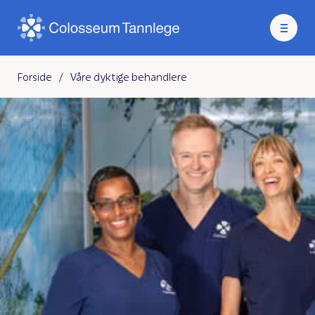
Forside
/
Våre dyktige behandlere