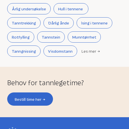
Årlig undersøkelse
Hull i tennene
Tanntrekking
Dårlig ånde
Ising i tennene
Rotfylling
Tannstein
Munntørrhet
Tanngnissing
Visdomstann
Les mer
Behov for tannlegetime?
Bestill time her