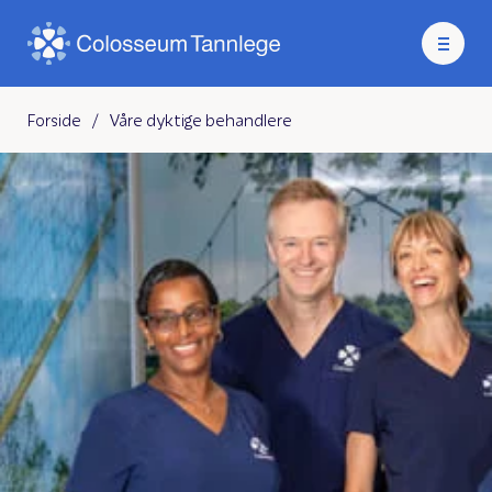
Forside
/
Våre dyktige behandlere