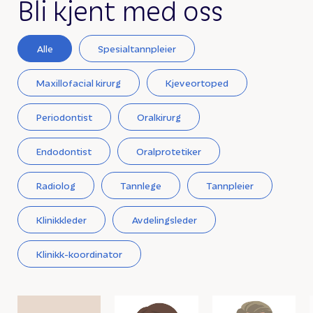
Bli kjent med oss
Alle
Spesialtannpleier
Maxillofacial kirurg
Kjeveortoped
Periodontist
Oralkirurg
Endodontist
Oralprotetiker
Radiolog
Tannlege
Tannpleier
Klinikkleder
Avdelingsleder
Klinikk-koordinator