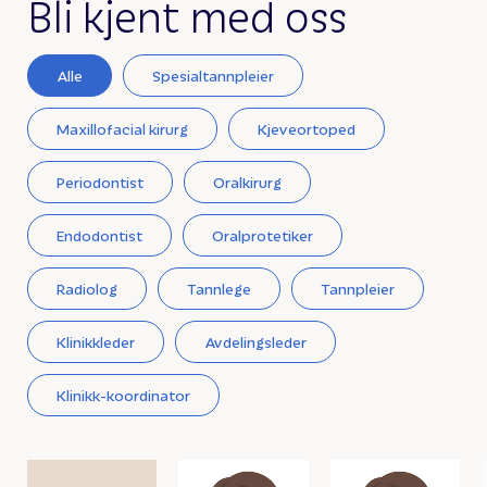
Bli kjent med oss
Alle
Spesialtannpleier
Maxillofacial kirurg
Kjeveortoped
Periodontist
Oralkirurg
Endodontist
Oralprotetiker
Radiolog
Tannlege
Tannpleier
Klinikkleder
Avdelingsleder
Klinikk-koordinator