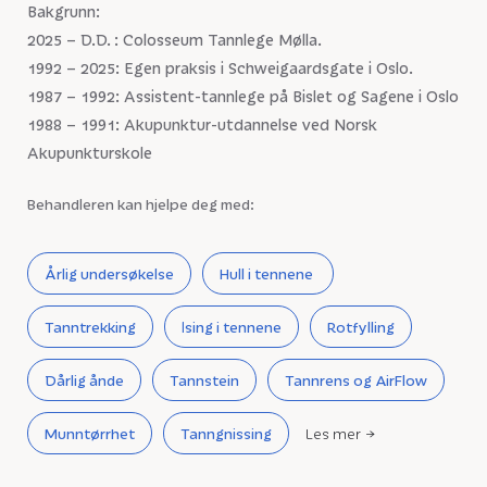
Bakgrunn:
2025 – D.D. : Colosseum Tannlege Mølla.
1992 – 2025: Egen praksis i Schweigaardsgate i Oslo.
1987 – 1992: Assistent-tannlege på Bislet og Sagene i Oslo
1988 – 1991: Akupunktur-utdannelse ved Norsk
Akupunkturskole
Behandleren kan hjelpe deg med:
Årlig undersøkelse
Hull i tennene
Tanntrekking
Ising i tennene
Rotfylling
Dårlig ånde
Tannstein
Tannrens og AirFlow
Munntørrhet
Tanngnissing
Les mer