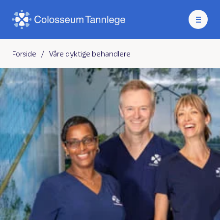
Forside
/
Våre dyktige behandlere