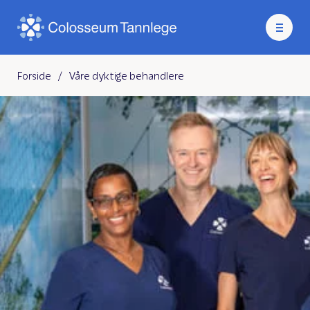
Forside
/
Våre dyktige behandlere