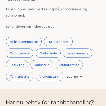
Espen jobber mye med søvnapné, snorkeskinne og
somnomed.
Behandleren kan hjelpe deg med:
Årlig undersøkelse
Hull i tennene
Tanntrekking
Dårlig ånde
Ising i tennene
Rotfylling
Tannstein
Munntørrhet
Tanngnissing
Visdomstann
Les mer
Har du behov for tannbehandling?