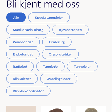
Bli kjent med oss
Alle
Spesialtannpleier
Maxillofacial kirurg
Kjeveortoped
Periodontist
Oralkirurg
Endodontist
Oralprotetiker
Radiolog
Tannlege
Tannpleier
Klinikkleder
Avdelingsleder
Klinikk-koordinator