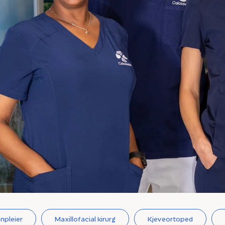
npleier
Maxillofacial kirurg
Kjeveortoped