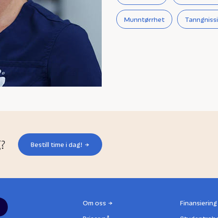
Munntørrhet
Tanngniss
g?
Bestill time i dag!
Om oss
Finansiering