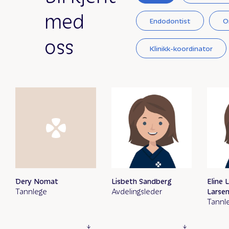
med
Endodontist
O
oss
Klinikk-koordinator
Dery Nomat
Lisbeth Sandberg
Eline 
Tannlege
Avdelingsleder
Larse
Tannl