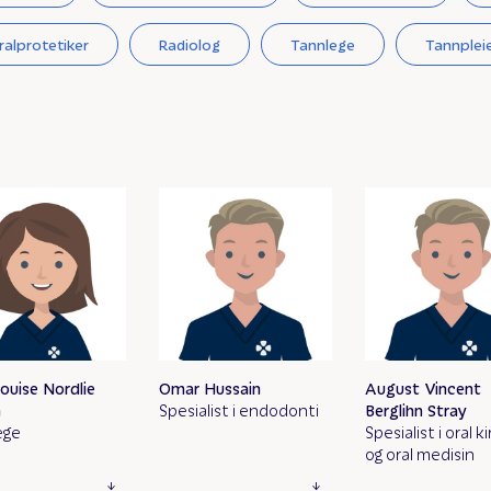
ralprotetiker
Radiolog
Tannlege
Tannplei
Louise Nordlie
Omar Hussain
August Vincent
n
Spesialist i endodonti
Berglihn Stray
ege
Spesialist i oral ki
og oral medisin