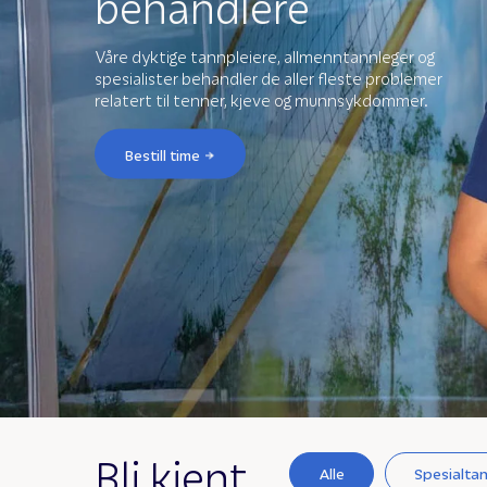
behandlere
Våre dyktige tannpleiere, allmenntannleger og
spesialister behandler de aller fleste problemer
relatert til tenner, kjeve og munnsykdommer.
Bestill time
Bli kjent
Alle
Spesialtan