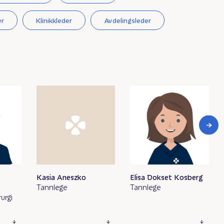
er
Klinikkleder
Avdelingsleder
Kasia Aneszko
Elisa Dokset Kosberg
Tannlege
Tannlege
rurgi