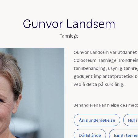
Gunvor Landsem
Tannlege
Gunvor Landsem var utdannet t
Colosseum Tannlege Trondheim 
tannbehandling, usynlig tannre
godkjent implantatprotetisk b
ved å delta på kurs årlig.
Behandleren kan hjelpe deg med:
Årlig undersøkelse
Hull 
Dårlig ånde
Ising i tenn