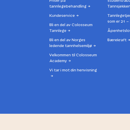
Priser på
Studentrab
tannlegebehandling
Tannsjekke
Kundeservice
Tannlegetje
som er 21 – 
Bli en del av Colosseum
Tannlege
Åpenhetslo
Bli en del av Norges
Bærekraft
ledende tannhelsemiljø
Velkommen til Colosseum
Academy
Vi tar i mot din henvisning