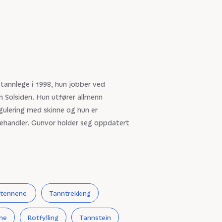
annlege i 1998, hun jobber ved
Solsiden. Hun utfører allmenn
gulering med skinne og hun er
ehandler. Gunvor holder seg oppdatert
i tennene
Tanntrekking
ene
Rotfylling
Tannstein