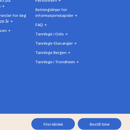
att på
Personvern
n
Retningslinjer for
nester for deg
informasjonskapsler
28 år
FAQ
ven
Tannlege i Oslo
Tannlege Stavanger
Tannlege Bergen
Tannlege i Trondheim
Finn klinikk
Bestill time