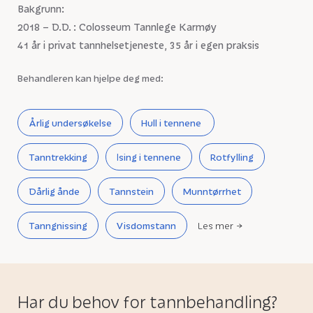
Bakgrunn:
2018 – D.D. : Colosseum Tannlege Karmøy
41 år i privat tannhelsetjeneste, 35 år i egen praksis
Behandleren kan hjelpe deg med:
Årlig undersøkelse
Hull i tennene
Tanntrekking
Ising i tennene
Rotfylling
Dårlig ånde
Tannstein
Munntørrhet
Tanngnissing
Visdomstann
Les mer
Har du behov for tannbehandling?