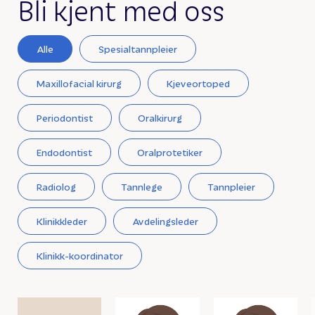
Bli kjent med oss
Alle
Spesialtannpleier
Maxillofacial kirurg
Kjeveortoped
Periodontist
Oralkirurg
Endodontist
Oralprotetiker
Radiolog
Tannlege
Tannpleier
Klinikkleder
Avdelingsleder
Klinikk-koordinator