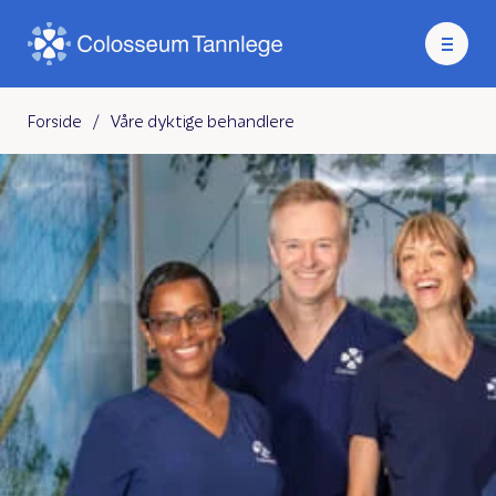
Forside
/
Våre dyktige behandlere