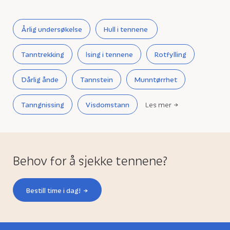
Årlig undersøkelse
Hull i tennene
Tanntrekking
Ising i tennene
Rotfylling
Dårlig ånde
Tannstein
Munntørrhet
Tanngnissing
Visdomstann
Les mer
Behov for å sjekke tennene?
Bestill time i dag!