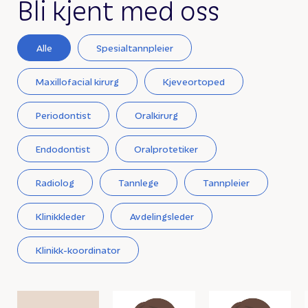
Bli kjent med oss
Alle
Spesialtannpleier
Maxillofacial kirurg
Kjeveortoped
Periodontist
Oralkirurg
Endodontist
Oralprotetiker
Radiolog
Tannlege
Tannpleier
Klinikkleder
Avdelingsleder
Klinikk-koordinator