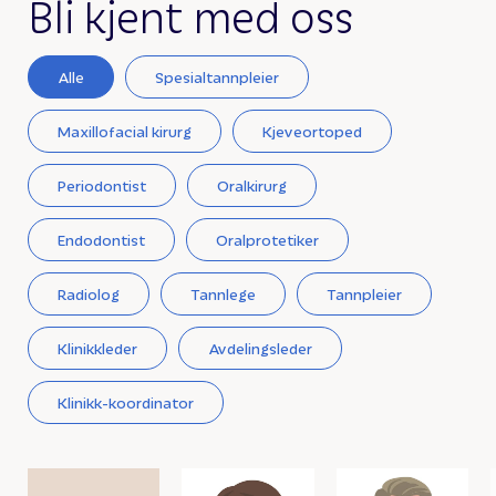
Bli kjent med oss
Alle
Spesialtannpleier
Maxillofacial kirurg
Kjeveortoped
Periodontist
Oralkirurg
Endodontist
Oralprotetiker
Radiolog
Tannlege
Tannpleier
Klinikkleder
Avdelingsleder
Klinikk-koordinator