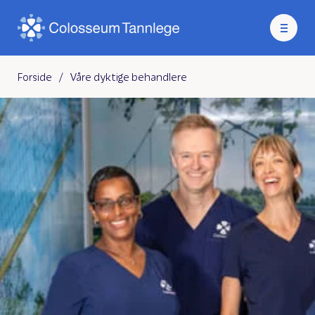
Forside
/
Våre dyktige behandlere