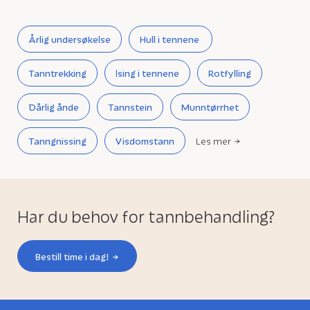
Årlig undersøkelse
Hull i tennene
Tanntrekking
Ising i tennene
Rotfylling
Dårlig ånde
Tannstein
Munntørrhet
Tanngnissing
Visdomstann
Les mer
Har du behov for tannbehandling?
Bestill time i dag!