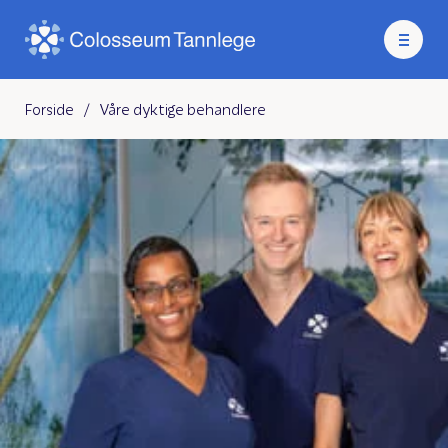
Forside
/
Våre dyktige behandlere