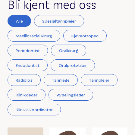
Bli kjent med oss
Alle
Spesialtannpleier
Maxillofacial kirurg
Kjeveortoped
Periodontist
Oralkirurg
Endodontist
Oralprotetiker
Radiolog
Tannlege
Tannpleier
Klinikkleder
Avdelingsleder
Klinikk-koordinator