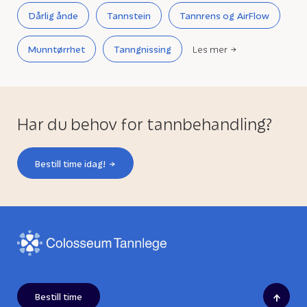
Dårlig ånde
Tannstein
Tannrens og AirFlow
Munntørrhet
Tanngnissing
Les mer
Har du behov for tannbehandling?
Bestill time idag!
↑
Bestill time