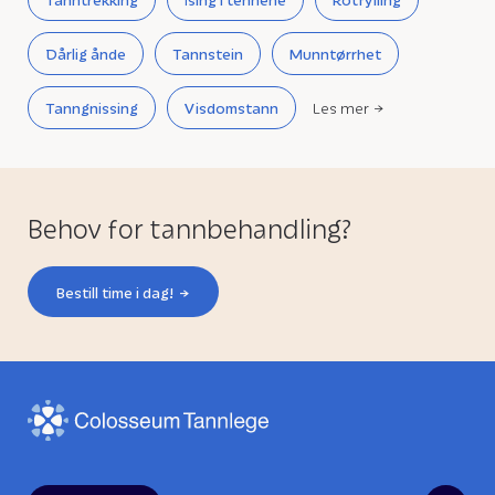
Dårlig ånde
Tannstein
Munntørrhet
Tanngnissing
Visdomstann
Les mer
Behov for tannbehandling?
Bestill time i dag!