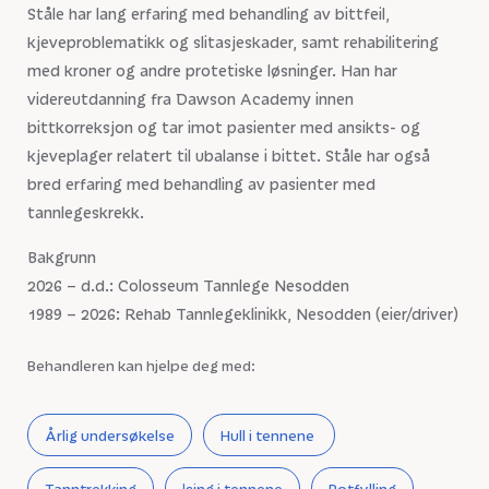
Ståle har lang erfaring med behandling av bittfeil,
kjeveproblematikk og slitasjeskader, samt rehabilitering
med kroner og andre protetiske løsninger. Han har
videreutdanning fra Dawson Academy innen
bittkorreksjon og tar imot pasienter med ansikts- og
kjeveplager relatert til ubalanse i bittet. Ståle har også
bred erfaring med behandling av pasienter med
tannlegeskrekk.
Bakgrunn
2026 – d.d.: Colosseum Tannlege Nesodden
1989 – 2026: Rehab Tannlegeklinikk, Nesodden (eier/driver)
Behandleren kan hjelpe deg med:
Årlig undersøkelse
Hull i tennene
Tanntrekking
Ising i tennene
Rotfylling