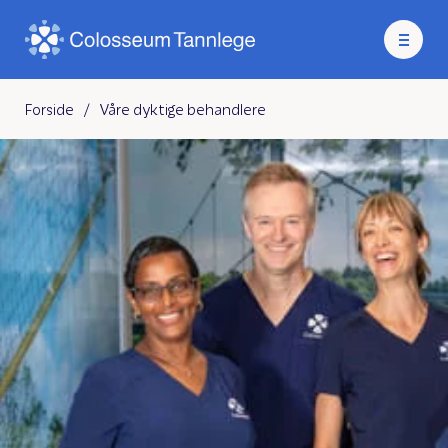
Forside
/
Våre dyktige behandlere