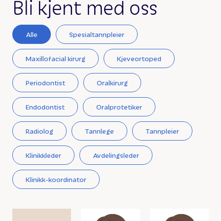
Bli kjent med oss
Alle
Spesialtannpleier
Maxillofacial kirurg
Kjeveortoped
Periodontist
Oralkirurg
Endodontist
Oralprotetiker
Radiolog
Tannlege
Tannpleier
Klinikkleder
Avdelingsleder
Klinikk-koordinator