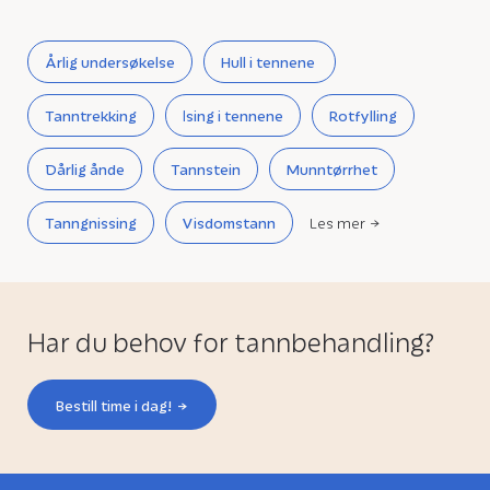
Årlig undersøkelse
Hull i tennene
Tanntrekking
Ising i tennene
Rotfylling
Dårlig ånde
Tannstein
Munntørrhet
Tanngnissing
Visdomstann
Les mer
Har du behov for tannbehandling?
Bestill time i dag!