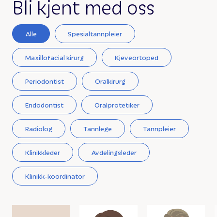
Bli kjent med oss
Alle
Spesialtannpleier
Maxillofacial kirurg
Kjeveortoped
Periodontist
Oralkirurg
Endodontist
Oralprotetiker
Radiolog
Tannlege
Tannpleier
Klinikkleder
Avdelingsleder
Klinikk-koordinator