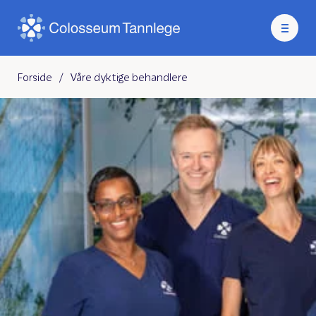
Forside
/
Våre dyktige behandlere