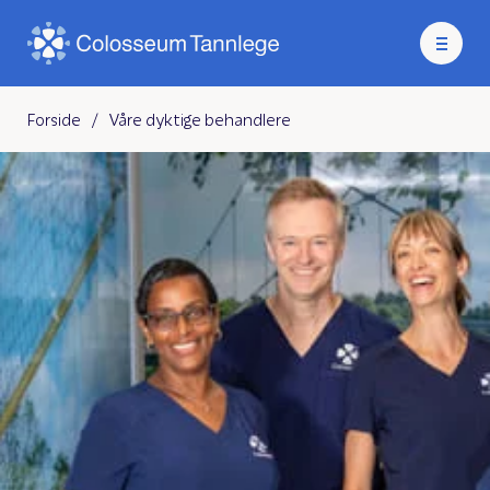
Forside
/
Våre dyktige behandlere