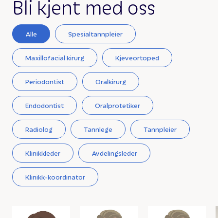
Bli kjent med oss
Alle
Spesialtannpleier
Maxillofacial kirurg
Kjeveortoped
Periodontist
Oralkirurg
Endodontist
Oralprotetiker
Radiolog
Tannlege
Tannpleier
Klinikkleder
Avdelingsleder
Klinikk-koordinator