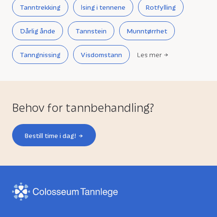
Tanntrekking
Ising i tennene
Rotfylling
Dårlig ånde
Tannstein
Munntørrhet
Tanngnissing
Visdomstann
Les mer
Behov for tannbehandling?
Bestill time i dag!