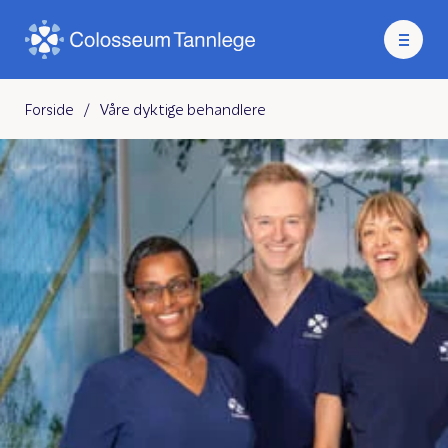
Forside
/
Våre dyktige behandlere