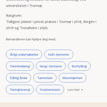
universitetet i Tromsø.
Bakgrunn:
Tidligere jobbet i privat praksis i Tromsø i 2018, Bergen i
2019 og Trondheim i 2020.
Behandleren kan hjelpe deg med:
Årlig undersøkelse
Hull i tennene
Tanntrekking
Ising i tennene
Rotfylling
Dårlig ånde
Tannstein
Munntørrhet
Tanngnissing
Visdomstann
Les mer