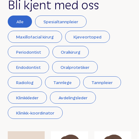
Bli kjent med oss
Alle
Spesialtannpleier
Maxillofacial kirurg
Kjeveortoped
Periodontist
Oralkirurg
Endodontist
Oralprotetiker
Radiolog
Tannlege
Tannpleier
Klinikkleder
Avdelingsleder
Klinikk-koordinator