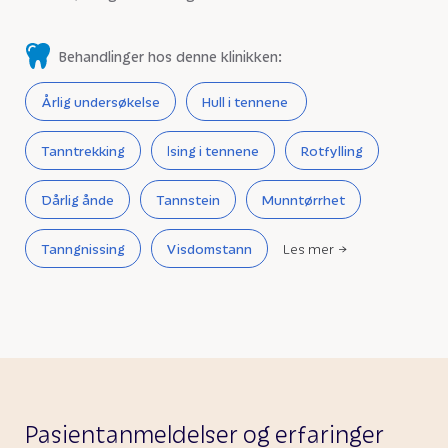
Behandlinger hos denne klinikken:
Årlig undersøkelse
Hull i tennene
Tanntrekking
Ising i tennene
Rotfylling
Dårlig ånde
Tannstein
Munntørrhet
Tanngnissing
Visdomstann
Les mer
Pasientanmeldelser og erfaringer