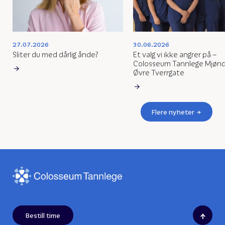
27.07.2026
30.06.2026
Sliter du med dårlig ånde?
Et valg vi ikke angrer på –
Colosseum Tannlege Mjøn
Øvre Tverrgate
Flere nyheter
↑
Bestill time