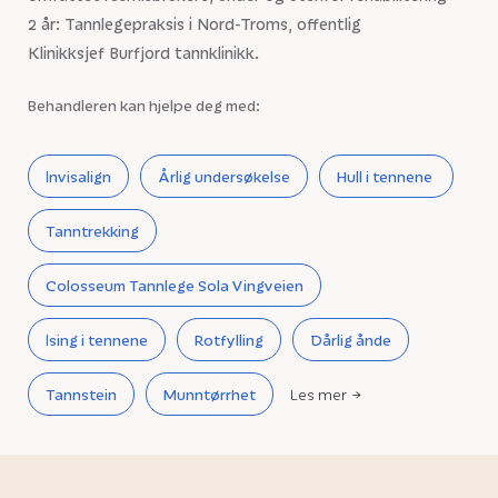
2 år: Tannlegepraksis i Nord-Troms, offentlig
Klinikksjef Burfjord tannklinikk.
Behandleren kan hjelpe deg med:
Invisalign
Årlig undersøkelse
Hull i tennene
Tanntrekking
Colosseum Tannlege Sola Vingveien
Ising i tennene
Rotfylling
Dårlig ånde
Tannstein
Munntørrhet
Les mer