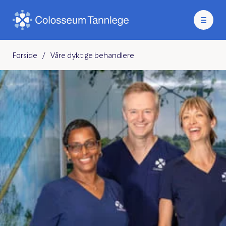
Forside
/
Våre dyktige behandlere