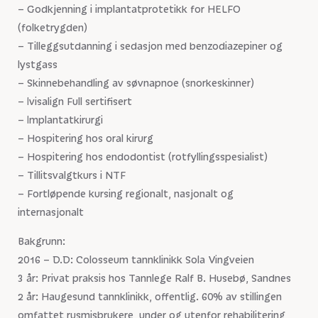
– Godkjenning i implantatprotetikk for HELFO
(folketrygden)
– Tilleggsutdanning i sedasjon med benzodiazepiner og
lystgass
– Skinnebehandling av søvnapnoe (snorkeskinner)
– Ivisalign Full sertifisert
– Implantatkirurgi
– Hospitering hos oral kirurg
– Hospitering hos endodontist (rotfyllingsspesialist)
– Tillitsvalgtkurs i NTF
– Fortløpende kursing regionalt, nasjonalt og
internasjonalt
Bakgrunn:
2016 – D.D: Colosseum tannklinikk Sola Vingveien
3 år: Privat praksis hos Tannlege Ralf B. Husebø, Sandnes
2 år: Haugesund tannklinikk, offentlig. 60% av stillingen
omfattet rusmisbrukere, under og utenfor rehabilitering