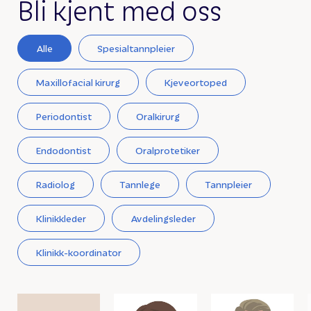
Bli kjent med oss
Alle
Spesialtannpleier
Maxillofacial kirurg
Kjeveortoped
Periodontist
Oralkirurg
Endodontist
Oralprotetiker
Radiolog
Tannlege
Tannpleier
Klinikkleder
Avdelingsleder
Klinikk-koordinator